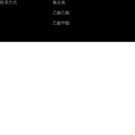
联系方式
氟化氢
乙酸乙酯
乙酸甲酯
乙酸溶液
乙醇
甲醇
甲酸钠
正丁醇
甲酸钙
四氢呋喃
醋酸乙烯
叔丁醇
聚乙烯醇