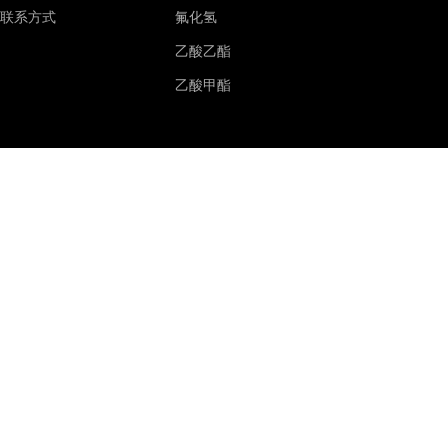
联系方式
氟化氢
乙酸乙酯
乙酸甲酯
乙酸溶液
乙醇
甲醇
甲酸钠
正丁醇
甲酸钙
四氢呋喃
醋酸乙烯
叔丁醇
聚乙烯醇