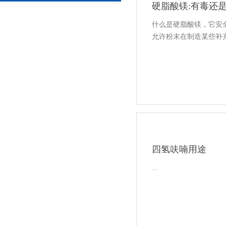
硬脂酸镁:有毒还是
什么是硬脂酸镁，它安
允许粉末在制造某些补充
四氢呋喃用途
...