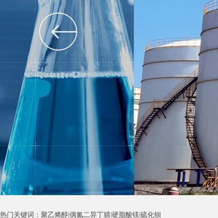
热门关键词：聚乙烯醇|偶氮二异丁腈|硬脂酸镁|硫化钡