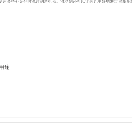
制造某些补充剂时流过制造机器。流动剂还可以让药丸更好地通过胃肠系统，并.
用途