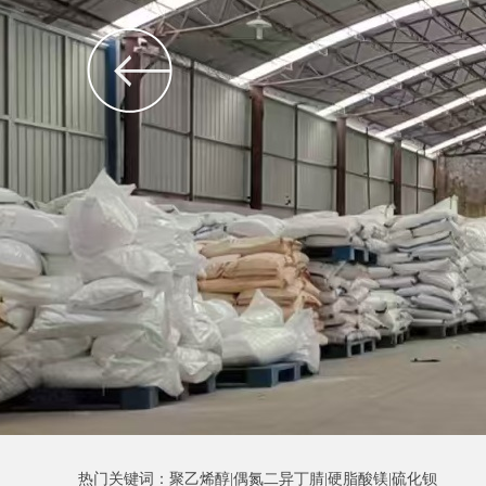
热门关键词：聚乙烯醇|偶氮二异丁腈|硬脂酸镁|硫化钡