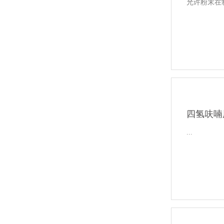
允许粉末在
四氢呋喃
...